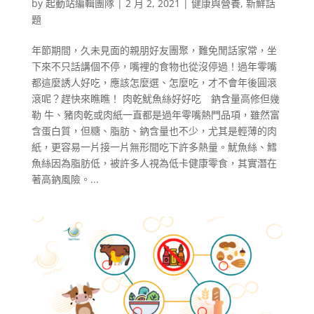
by
起動站編輯團隊
|
2 月 2, 2021
|
健康與營養
,
新鮮話
題
年節期間，久未見面的親朋好友團聚，難免閒話家常，坐
下來不只話講個不停，嘴裡的食物也從沒停過！過年零嘴
都這麼誘人好吃，應該怎麼選、怎麼吃，才不會年後圓滾
滾呢？趕快來瞧瞧！ 肉乾魷魚絲好好吃 鈉含量高修但幾
勒 牛、豬肉乾或肉紙一直都是過年零嘴熱門品項，雖然富
含蛋白質，但糖、脂肪、鈉含量也不少，尤其是輕薄的肉
紙，更容易一片接一片無形間吃下許多熱量。魷魚絲、鱈
魚絲因為脂肪低，被許多人視為低卡健康零食，其實潛在
著高鈉風險。...