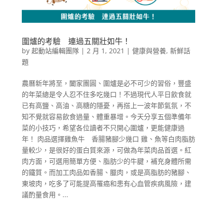
圍爐的考驗 連過五關壯如牛！
by
起動站編輯團隊
|
2 月 1, 2021
|
健康與營養
,
新鮮話
題
農曆新年將至，闔家團圓、圍爐是必不可少的習俗，豐盛
的年菜總是令人忍不住多吃幾口！不過現代人平日飲食就
已有高鹽、高油、高糖的隱憂，再搭上一波年節氣氛，不
知不覺就容易飲食過量、體重暴增。今天分享五個準備年
菜的小技巧，希望各位讀者不只開心圍爐，更能健康過
年！ 肉品選擇雞魚牛 香腸豬腳少幾口 雞、魚等白肉脂肪
量較少，是很好的蛋白質來源，可做為年菜肉品首選。紅
肉方面，可選用簡單方便、脂肪少的牛腱，補充身體所需
的鐵質。而加工肉品如香腸、臘肉，或是高脂肪的豬腳、
東坡肉，吃多了可能提高罹癌和患有心血管疾病風險，建
議酌量食用。...