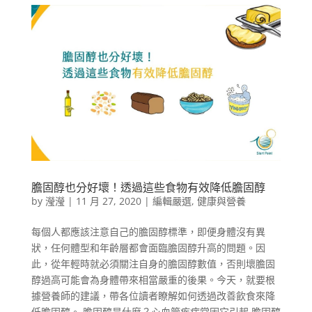
膽固醇也分好壞！透過這些食物有效降低膽固醇
by
瀅瀅
|
11 月 27, 2020
|
編輯嚴選
,
健康與營養
每個人都應該注意自己的膽固醇標準，即便身體沒有異
狀，任何體型和年齡層都會面臨膽固醇升高的問題。因
此，從年輕時就必須關注自身的膽固醇數值，否則壞膽固
醇過高可能會為身體帶來相當嚴重的後果。今天，就要根
據營養師的建議，帶各位讀者瞭解如何透過改善飲食來降
低膽固醇。 膽固醇是什麼？心血管疾病常因它引起 膽固醇