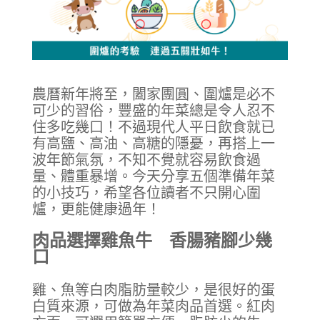
農曆新年將至，闔家團圓、圍爐是必不
可少的習俗，豐盛的年菜總是令人忍不
住多吃幾口！不過現代人平日飲食就已
有高鹽、高油、高糖的隱憂，再搭上一
波年節氣氛，不知不覺就容易飲食過
量、體重暴增。今天分享五個準備年菜
的小技巧，希望各位讀者不只開心圍
爐，更能健康過年！
肉品選擇雞魚牛 香腸豬腳少幾
口
雞、魚等白肉脂肪量較少，是很好的蛋
白質來源，可做為年菜肉品首選。紅肉