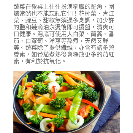
蔬菜在餐桌上往往扮演稱職的配角，圍
爐當然也不能忘記它們！花椰菜、青江
菜、豌豆、甜椒無須過多烹調，加少許
的鹽和幾滴油汆燙後即可擺盤，清爽可
口健康。湯底可使用大白菜、茼蒿、番
茄、白蘿蔔、洋蔥等熬煮，天然又鮮
美。蔬菜除了提供纖維，亦含有諸多營
養素，如番茄煮熟後會釋放更多的茄紅
素，有利於抗氧化。