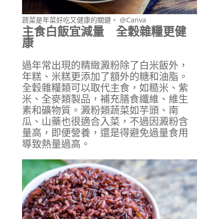
蔬菜是年菜好吃又健康的關鍵。 @Canva
主食白飯宜減量 全穀雜糧更健
康
過年常出現的精緻澱粉除了白米飯外，
年糕、米糕更添加了額外的糖和油脂。
全穀雜糧類可以取代主食，如糙米、紫
米、全麥類製品，補充膳食纖維、維生
素和礦物質。澱粉類蔬菜如芋頭、南
瓜、山藥也很適合入菜，不過因澱粉含
量高，即便營養，還是得避免過量食用
導致熱量過高。