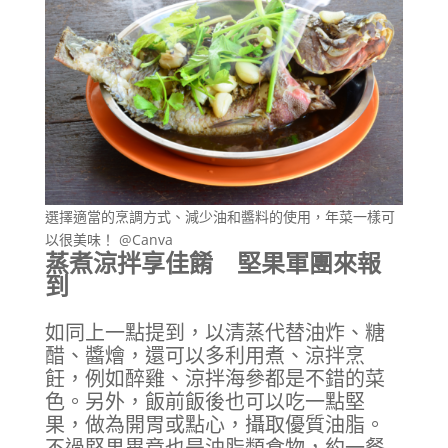
選擇適當的烹調方式、減少油和醬料的使用，年菜一樣可
以很美味！ @Canva
蒸煮涼拌享佳餚 堅果軍團來報
到
如同上一點提到，以清蒸代替油炸、糖
醋、醬燴，還可以多利用煮、涼拌烹
飪，例如醉雞、涼拌海參都是不錯的菜
色。另外，飯前飯後也可以吃一點堅
果，做為開胃或點心，攝取優質油脂。
不過堅果畢竟也是油脂類食物，約一餐