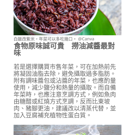
白飯改紫米，年菜可以多吃幾口。 @Canva
食物原味誠可貴 撈油減醬最對
味
若是選擇購買市售年菜，可在加熱前先
將凝固油脂去除，避免攝取過多脂肪。
附有調味醬包或沾醬的年菜，也應酌量
使用，減少鹽分和熱量的攝取。而自備
年菜時，也應注意烹調方式，例如魚肉
由糖醋或紅燒方式烹調，反而比東坡
肉、豬腳更油，建議改以清蒸代替，並
加入豆腐補充植物性蛋白質。