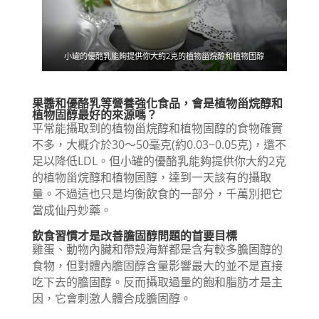
小罐的優酪乳能夠提供你大約2克的植物甾烷醇和植物固醇
果醬和優酪乳等營養強化食品，會是植物甾烷醇和
植物固醇最好的來源嗎？
平常能攝取到的植物甾烷醇和植物固醇的食物確實
不多，大概介於30～50毫克(約0.03~0.05克)，還不
足以降低LDL。但小罐的優酪乳能夠提供你大約2克
的植物甾烷醇和植物固醇，達到一天該有的攝取
量。不過這也只是均衡飲食的一部分，千萬別把它
當成仙丹妙藥。
飲食習慣才是改善膽固醇問題的首要目標
雞蛋、動物內臟和帶殼海鮮都是含有較多膽固醇的
食物，但對體內膽固醇含量影響最大的並不是直接
吃下去的膽固醇。反而攝取過量的飽和脂肪才是主
因，它會刺激人體合成膽固醇。