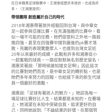
在日本職業足球聯賽中，王湘會經歷許多挫折，也成長許
多。（王湘惠提供）
帶領團隊 創造屬於自己的時代
2018年湘惠帶著旅外經驗回到台灣，與中華女
足一起參與亞運比賽。在充滿強敵的比賽中，看
似一場不可能的任務，她們卻意料之外地一路殺
進四強，甚至在四強賽中撐到最後的pk賽才落
敗，亮麗的表現驚艷眾人，也達到台灣女足近
20年以來最好的成績。此戰有許多和湘惠從小
一起奮戰的球員，一路從默默無名到歷史留名，
湘惠笑著說:「那時候誰知道女足啊!」因此這次
的比賽對她們而言，是中華女足的轉折點，也是
她們多年來努力的回報，也給接下來的新生代球
員一個最好的激勵。
湘惠說:「足球有著迷人的魅力。」她認為每一
場足球比賽好比人生，結果都是未知的。在賽場
上，她渴望在未知中突破自我，追求更好的自
己，同時她說到:「不論結果的好壞，在那個努