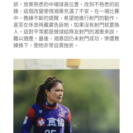
排，放棄熟悉的中場球員位置，改到不熟悉的前
鋒，這個改變使得湘惠充滿了不安。在一場比賽
中，教練不斷的提醒，希望她進行射門的動作，
甚至在休息時嚴肅告訴她，如果沒有射門就要換
人。這對平常都是做球給隊友射門的湘惠來說，
難以適應。最後，湘惠因仍未射門成功，慘遭教
練換下，使她非常自責挫折。