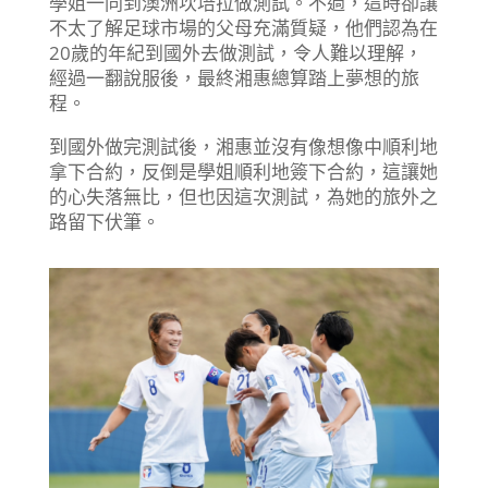
學姐一同到澳洲坎培拉做測試。不過，這時卻讓
不太了解足球市場的父母充滿質疑，他們認為在
20歲的年紀到國外去做測試，令人難以理解，
經過一翻說服後，最終湘惠總算踏上夢想的旅
程。
到國外做完測試後，湘惠並沒有像想像中順利地
拿下合約，反倒是學姐順利地簽下合約，這讓她
的心失落無比，但也因這次測試，為她的旅外之
路留下伏筆。