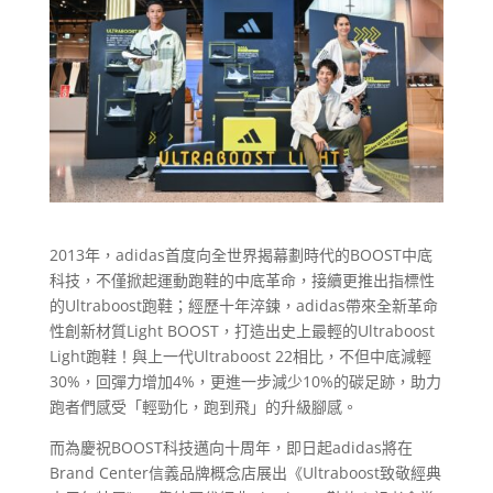
2013年，adidas首度向全世界揭幕劃時代的BOOST中底
科技，不僅掀起運動跑鞋的中底革命，接續更推出指標性
的Ultraboost跑鞋；經歷十年淬鍊，adidas帶來全新革命
性創新材質Light BOOST，打造出史上最輕的Ultraboost
Light跑鞋！與上一代Ultraboost 22相比，不但中底減輕
30%，回彈力增加4%，更進一步減少10%的碳足跡，助力
跑者們感受「輕勁化，跑到飛」的升級腳感。
而為慶祝BOOST科技邁向十周年，即日起adidas將在
Brand Center信義品牌概念店展出《Ultraboost致敬經典