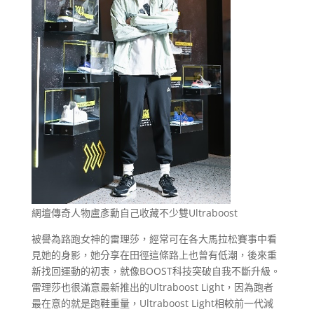
網壇傳奇人物盧彥勳自己收藏不少雙Ultraboost
被譽為路跑女神的雷理莎，經常可在各大馬拉松賽事中看
見她的身影，她分享在田徑這條路上也曾有低潮，後來重
新找回運動的初衷，就像BOOST科技突破自我不斷升級。
雷理莎也很滿意最新推出的Ultraboost Light，因為跑者
最在意的就是跑鞋重量，Ultraboost Light相較前一代減