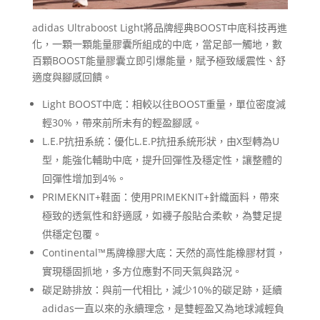
adidas Ultraboost Light將品牌經典BOOST中底科技再進
化，一顆一顆能量膠囊所組成的中底，當足部一觸地，數
百顆BOOST能量膠囊立即引爆能量​，賦予極致緩震性、舒
適度與腳感回饋​。
Light BOOST中底：相較以往BOOST重量，單位密度減
輕30%，帶來前所未有的輕盈腳感。
L.E.P抗扭系統：優化L.E.P抗扭系統形狀，由X型轉為U
型，能強化輔助中底，提升回彈性及穩定性，讓整體的
回彈性增加到4%。
PRIMEKNIT+鞋面：使用PRIMEKNIT+針織面料，帶來
極致的透氣性和舒適感，如襪子般貼合柔軟，為雙足提
供穩定包覆。
Continental™馬牌橡膠大底：天然的高性能橡膠材質，
實現穩固抓地，多方位應對不同天氣與路況。
碳足跡排放：與前一代相比，減少10%的碳足跡，延續
adidas一直以來的永續理念，是雙輕盈又為地球減輕負