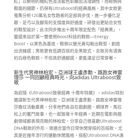
紅」以鮮明的橘紅色及淡藍色彰顯出活潑調性，而鞋側與
鞋面的細節，仍保有Ultraboost的經典風格，其中女款更
蒐集分析120萬名女性跑者的足部與步伐，進一步優化足
跟、足弓以及腳背的支撐度與舒適度，研發出更貼合女性
的鞋型設計；此次同步推出十周年限定配色「經典黑」，
靈感來自於第一雙使用Boost科技的鞋款—Energy
Boost，以黑色為基底，鞋側以螢光黃勾勒出鞋型，創造
出流線感；男款更有低調百搭的全黑款式，女款另有清爽
的白綠色鞋款，不但具舒適腳感，更能滿足日常穿著。
新生代男神林柏宏、亞洲球王盧彥勳、路跑女神雷
理莎 一同回顧經典時光，向adidas Ultraboost致
敬
為迎接《Ultraboost致敬經典 十周年特展》，adidas特別
邀請新生代男神林柏宏、亞洲球王盧彥勳、路跑女神雷理
莎擔任活動嘉賓，分享他們各自在戲劇圈、網球界、馬拉
松上的奮鬥故事，也一起致敬十年經典。近期在電影與戲
劇領域都表現亮眼的林柏宏，分享自己很喜歡Ultraboost
DNA鞋款的外形，很適合當作日常休閒穿搭的百搭款，尤
其是近幾年流行的運動休閒風格，搭配Ultraboost DNA演