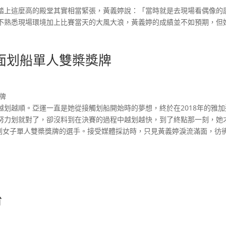
踏上這麼高的殿堂其實相當緊張，黃義婷說：「當時就是去現場看偶像的
不熟悉現場環境加上比賽當天的大風大浪，黃義婷的成績並不如預期，但
一面划船單人雙槳獎牌
牌
划越順。亞運一直是她從接觸划船開始時的夢想，終於在2018年的雅加
努力划就對了，卻沒料到在決賽的過程中越划越快，到了終點那一刻，她
到女子單人雙槳獎牌的選手。接受媒體採訪時，只見黃義婷淚流滿面，彷
台