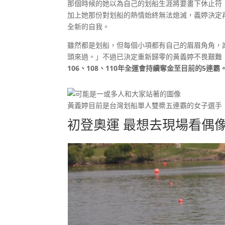
那個時候的她以為自己的划船生涯將要畫下休止符
加上她那份對划船的熱情始終無法熄滅，義婷決定
全新的自我。
雖然都是划船，但每個小項都有自己的眉眉角角，
頭來過。」不過已決定重新歸零的黃義婷不畏艱難
106、108、110年全運會持續奪金至目前的5連霸
黃義婷目前是台灣划船單人雙槳五連霸的女子選手
初登奧運 最想去現場看偶