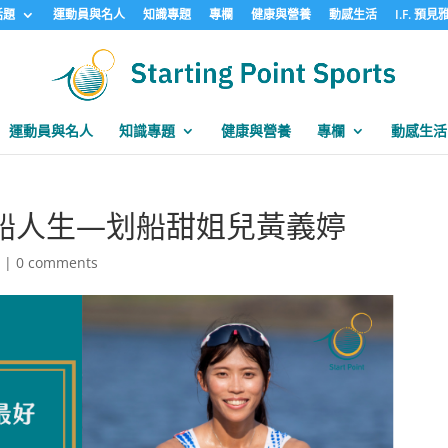
話題
運動員與名人
知識專題
專欄
健康與營養
動感生活
I.F. 預
運動員與名人
知識專題
健康與營養
專欄
動感生活
船人生—划船甜姐兒黃義婷
選
|
0 comments