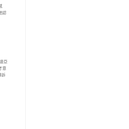
感
她認
達亞
才意
彿訴