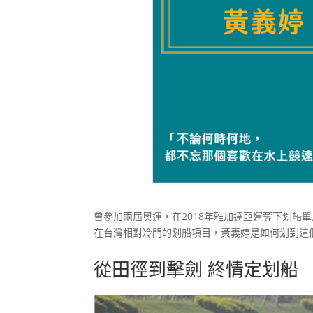
曾參加兩屆奧運，在2018年雅加達亞運奪下划船
在台灣相對冷門的划船項目，黃義婷是如何划到這
從田徑到擊劍 終情定划船