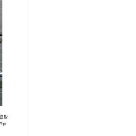
舉取
但這