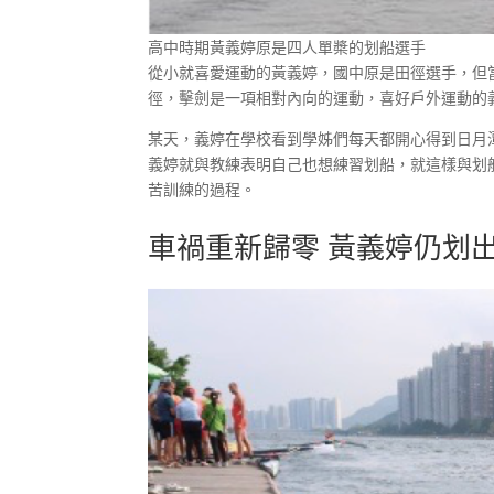
高中時期黃義婷原是四人單槳的划船選手
從小就喜愛運動的黃義婷，國中原是田徑選手，但
徑，擊劍是一項相對內向的運動，喜好戶外運動的義
某天，義婷在學校看到學姊們每天都開心得到日月
義婷就與教練表明自己也想練習划船，就這樣與划
苦訓練的過程。
車禍重新歸零 黃義婷仍划