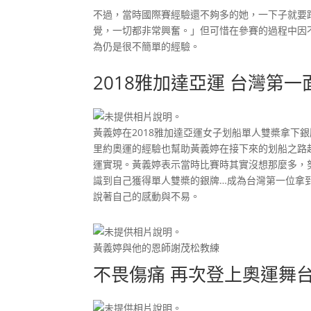
不過，當時國際賽經驗還不夠多的她，一下子就要
覺，一切都非常興奮。」但可惜在參賽的過程中因
為仍是很不簡單的經驗。
2018雅加達亞運 台灣第
黃義婷在2018雅加達亞運女子划船單人雙槳拿下銀
里約奧運的經驗也幫助黃義婷在接下來的划船之路越
運實現。黃義婷表示當時比賽時其實沒想那麼多，
識到自己獲得單人雙槳的銀牌…成為台灣第一位拿
說著自己的感動與不易。
黃義婷與他的恩師謝茂松教練
不畏傷痛 再次登上奧運舞