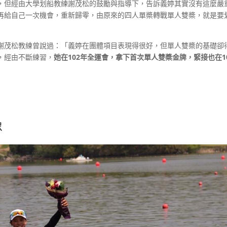
，但經由大學划船教練謝茂松的鼓勵與指導下，告訴義婷其實沒有這麼嚴
再給自己一次機會，重新歸零，由原來的四人單槳轉戰單人雙槳，就是要
謝茂松教練曾說過：「義婷在團體項目表現得很好，但單人雙槳的基礎卻
，經由不斷練習，
她在102年全運會，拿下首次單人雙槳金牌，緊接也在1
。
像