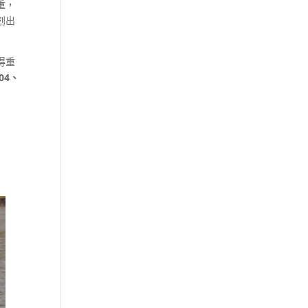
重，
划出
得重
04、