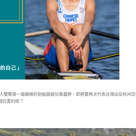
單人雙槳第一面銀牌的划船甜姐兒黃義婷，即將要再次代表台灣出征杭州亞
個位置的呢？