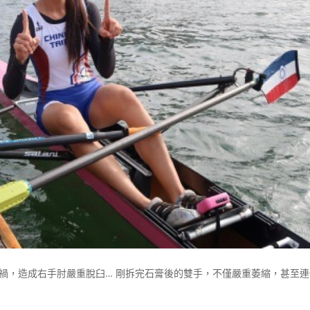
車禍，造成右手肘嚴重脫臼… 剛拆完石膏後的雙手，不僅嚴重萎縮，甚至