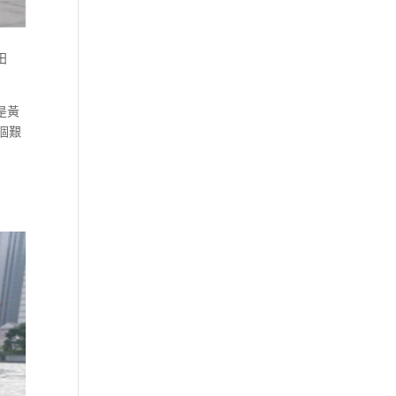
田
是黃
個艱