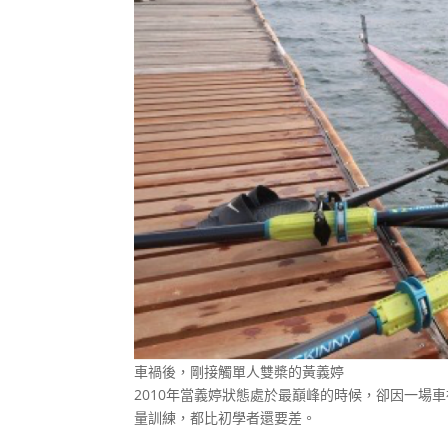
車禍後，剛接觸單人雙槳的黃義婷
2010年當義婷狀態處於最巔峰的時候，卻因一場
量訓練，都比初學者還要差。