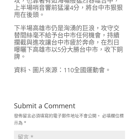
攻，也靠著有如海嘯般猛烈吞噬台中，
上半場哨音響前猛灌4分，將台中市狠狠
甩在後頭。
下半場高雄市仍是洶湧的巨浪，攻守交
替間絲毫不給予台中市任何機會，持續
攔截與進攻讓台中市疲於奔命，在烈日
曝曬下高雄市以5分大勝台中市，收下銅
牌。
資料、圖片來源：110全國運動會。
Submit a Comment
發佈留言必須填寫的電子郵件地址不會公開。
必填欄位標
示為
*