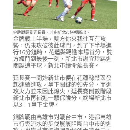
金牌戰踢到延長賽，才由新北市逆轉勝出。
金牌戰上半場，雙方你來我往互有攻
勢，仍未攻破彼此球門，到了下半場進
行16分鐘時，花蓮縣踢進本場首分，雙
方纏鬥到最後一刻，新北市謝宜玲踢進
關鍵追平球，新北市續命延長賽。
延長賽一開始新北市便在花蓮縣禁區發
起連續進攻，拿下關鍵的領先分，而進
攻火力並未因此熄火，延長賽倒數階段
新北市再補進一顆保險分，終場新北市
以3：1拿下金牌。
銅牌戰由高雄市對戰台中市，港都高雄
市行雲流水的步伐屢屢阻斷台中市的進