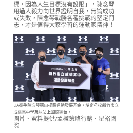
標，因為人生目標沒有設限」，陳念琴
用過人毅力向世界證明自我，無論成功
或失敗，陳念琴戰勝各種挑戰的堅定鬥
志，才是值得大家學習的運動家精神！
UA攜手陳念琴藉由捐贈運動發展基金，培育母校新竹市立
成德高中學弟妹站上國際舞台。
圖片、資料提供/孟橙策略行銷、星裕國
際