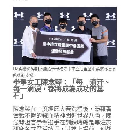
UA與楊勇緯期盼能給予母校臺中市立后里國中柔道隊更多
的後勤支援。
拳擊女王陳念琴：「每一滴汗、
每一滴淚，都將成為成功的基
石」
陳念琴在二度經歷大賽洗禮後，憑藉著
奮戰不懈的鐵血精神闖進世界八強，陳
念琴坦言拳擊選手在訓練時總是專注於
研究各式靈活技巧，就連上場前一刻都