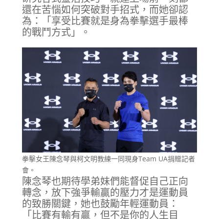
還在苦惱如何突破對手招式，而她卻認
為：「享受比賽就是身為拳擊選手最棒
的戰鬥方式」。
拳擊女王陳念琴與柯文明教練一同現身Team UA捐贈記者
會。
陳念琴也期待學弟妹們能督促自己正向
轉念，放下強爭輸贏的壓力才是運動員
的致勝關鍵，她也鼓勵年輕運動員：
「比賽有輸有贏，但不是你的人生目