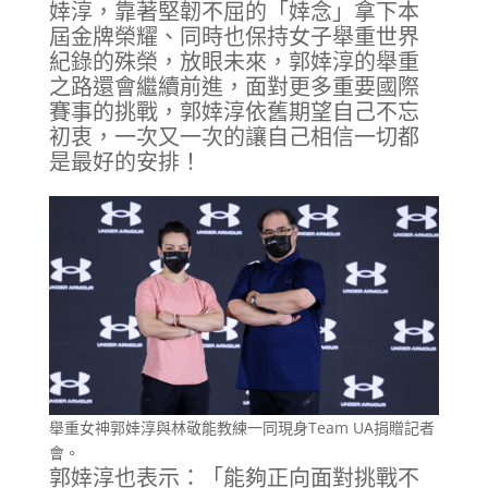
婞淳，靠著堅韌不屈的「婞念」拿下本
屆金牌榮耀、同時也保持女子舉重世界
紀錄的殊榮，放眼未來，郭婞淳的舉重
之路還會繼續前進，面對更多重要國際
賽事的挑戰，郭婞淳依舊期望自己不忘
初衷，一次又一次的讓自己相信一切都
是最好的安排！
舉重女神郭婞淳與林敬能教練一同現身Team UA捐贈記者
會。
郭婞淳也表示：「能夠正向面對挑戰不