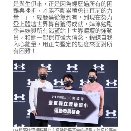
是與生俱來，正是因為經歷過所有的困
難與挫折，才能不斷累積勇往直前的力
量！」，經歷過從無到有，到現在努力
登上體壇世界舞台獲得成就，婞淳勉勵
學弟妹與所有渴望站上世界體壇的運動
員，和她一起保持強大信念、鍛鍊自我
內心能量，用正向堅定的態度來面對所
有困難！
UA與郭婞淳期盼藉此次運動發展基金的捐贈，使母校臺東