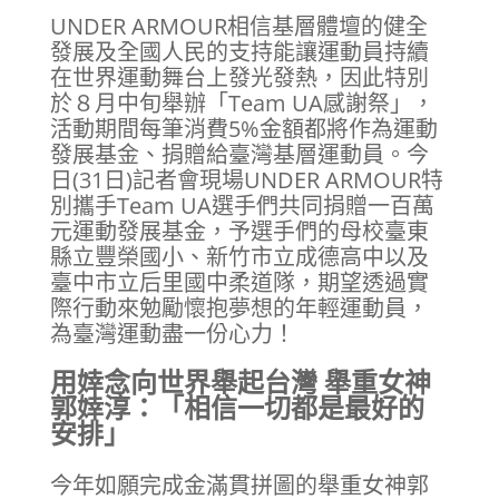
UNDER ARMOUR相信基層體壇的健全
發展及全國人民的支持能讓運動員持續
在世界運動舞台上發光發熱，因此特別
於８月中旬舉辦「Team UA感謝祭」，
活動期間每筆消費5%金額都將作為運動
發展基金、捐贈給臺灣基層運動員。今
日(31日)記者會現場UNDER ARMOUR特
別攜手Team UA選手們共同捐贈一百萬
元運動發展基金，予選手們的母校臺東
縣立豐榮國小、新竹市立成德高中以及
臺中市立后里國中柔道隊，期望透過實
際行動來勉勵懷抱夢想的年輕運動員，
為臺灣運動盡一份心力！
用婞念向世界舉起台灣 舉重女神
郭婞淳：「相信一切都是最好的
安排」
今年如願完成金滿貫拼圖的舉重女神郭