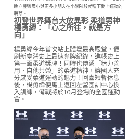
縣立豐榮國小與更多小朋友在小學階段就種下愛上運動的
萌芽。
初登世界舞台大放異彩 柔道男神
楊勇緯：「心之所往，就是方
向」
楊勇緯今年首次站上體壇最高殿堂，便
刷新臺灣史上最速奪牌紀錄，進帳史上
第一面柔道獎牌！同時也傳遞「精力善
用、自他共榮」的柔道精神，讓國人充
分感受柔道運動的魅力！回臺短暫休息
後，楊勇緯便馬上返回左營國訓中心投
入訓練，備戰將於10月登場的全國運動
會。