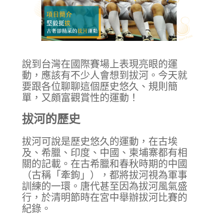
說到台灣在國際賽場上表現亮眼的運
動，應該有不少人會想到拔河。今天就
要跟各位聊聊這個歷史悠久、規則簡
單，又頗富觀賞性的運動！
拔河的歷史
拔河可說是歷史悠久的運動，在古埃
及、希臘、印度、中國、柬埔寨都有相
關的記載。在古希臘和春秋時期的中國
（古稱「牽鉤」），都將拔河視為軍事
訓練的一環。唐代甚至因為拔河風氣盛
行，於清明節時在宮中舉辦拔河比賽的
紀錄。