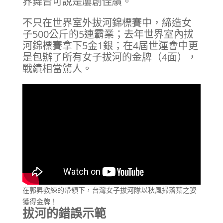
界舞台可說是屢創佳績。
不只在世界室外拔河錦標賽中，締造女
子500公斤的5連霸業；去年世界室內拔
河錦標賽拿下5金1銀；在4屆世運會中更
是包辦了所有女子拔河的金牌（4面），
戰績相當驚人。
在郭昇教練的帶領下，台灣女子拔河隊以秋風掃落葉之姿
獲得金牌！
拔河的錯誤示範