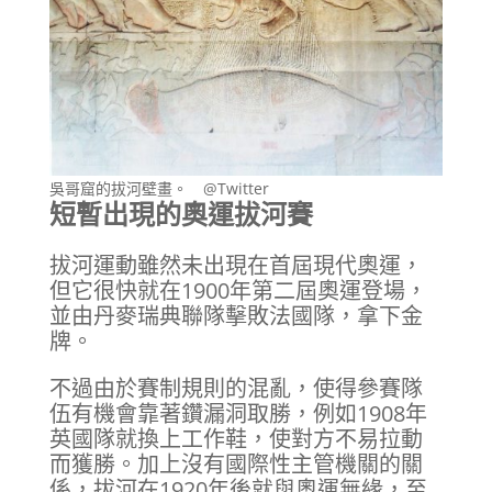
吳哥窟的拔河壁畫。 @Twitter
短暫出現的奧運拔河賽
拔河運動雖然未出現在首屆現代奧運，
但它很快就在1900年第二屆奧運登場，
並由丹麥瑞典聯隊擊敗法國隊，拿下金
牌。
不過由於賽制規則的混亂，使得參賽隊
伍有機會靠著鑽漏洞取勝，例如1908年
英國隊就換上工作鞋，使對方不易拉動
而獲勝。加上沒有國際性主管機關的關
係，拔河在1920年後就與奧運無緣，至