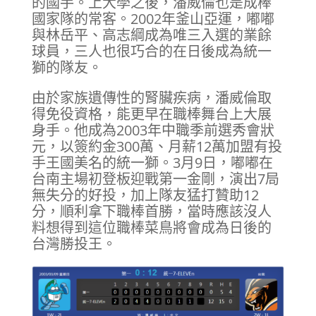
的國手。上大學之後，潘威倫也是成棒
國家隊的常客。2002年釜山亞運，嘟嘟
與林岳平、高志綱成為唯三入選的業餘
球員，三人也很巧合的在日後成為統一
獅的隊友。
由於家族遺傳性的腎臟疾病，潘威倫取
得免役資格，能更早在職棒舞台上大展
身手。他成為2003年中職季前選秀會狀
元，以簽約金300萬、月薪12萬加盟有投
手王國美名的統一獅。3月9日，嘟嘟在
台南主場初登板迎戰第一金剛，演出7局
無失分的好投，加上隊友猛打贊助12
分，順利拿下職棒首勝，當時應該沒人
料想得到這位職棒菜鳥將會成為日後的
台灣勝投王。