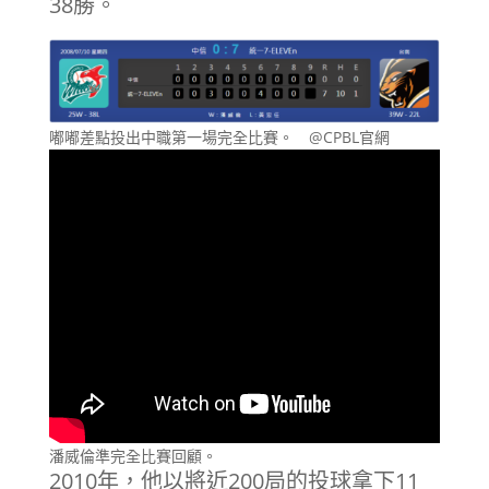
38勝。
嘟嘟差點投出中職第一場完全比賽。 @CPBL官網
潘威倫準完全比賽回顧。
2010年，他以將近200局的投球拿下11