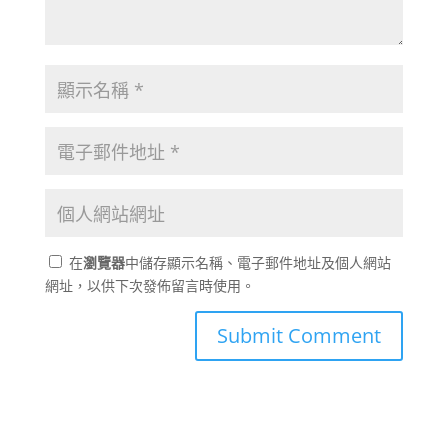
在
瀏覽器
中儲存顯示名稱、電子郵件地址及個人網站
網址，以供下次發佈留言時使用。