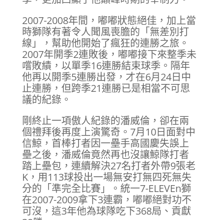
2007-2008年間，嘟嘟狀態絕佳，加上當
時獅隊有著令人聞風喪膽的「無差別打
線」，幫助他開始了瘋狂的連勝之旅。
2007年開季2連敗後，嘟嘟接下來整季未
嚐敗績，以單季16連勝結束球季。隔年
他再以開季5連勝出發，才在6月24日中
止連勝，但跨季21連勝已是相當不可思
議的紀錄。
剛終止一項傲人紀錄的潘威倫，卻在兩
個禮拜後再度上演驚奇。7月10日面對中
信鯨，首棒打者因一壘手高國慶失誤上
壘之後，潘威倫竟然再也沒讓鯨隊打者
踏上壘包，連續解決27名打者外帶9張老
K，用113球投出一場無安打無四死無失
分的「準完全比賽」。統一7-ELEVEn獅
在2007-2009拿下3連霸，嘟嘟絕對功不
可沒，這3年他為球隊吃下368局、貢獻