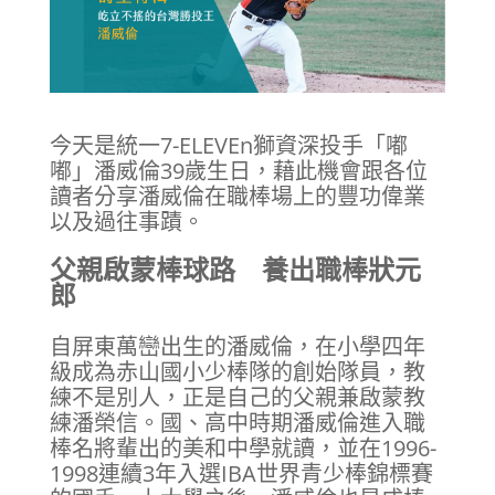
今天是統一7-ELEVEn獅資深投手「嘟
嘟」潘威倫39歲生日，藉此機會跟各位
讀者分享潘威倫在職棒場上的豐功偉業
以及過往事蹟。
父親啟蒙棒球路 養出職棒狀元
郎
自屏東萬巒出生的潘威倫，在小學四年
級成為赤山國小少棒隊的創始隊員，教
練不是別人，正是自己的父親兼啟蒙教
練潘榮信。國、高中時期潘威倫進入職
棒名將輩出的美和中學就讀，並在1996-
1998連續3年入選IBA世界青少棒錦標賽