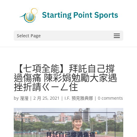
Select Page
【七項全能】拜託自己撐
過傷痛 陳彩娟勉勵大家遇
挫折請ㄍㄧㄥ住
by
瀅瀅
|
2 月 25, 2021
|
I.F. 預見雅典娜
|
0 comments