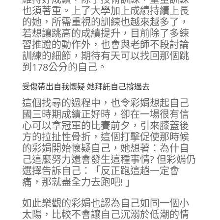
也須著重。上了大學加上成績持續上長
的她，所需重視的訓練也越來越多了，
若想讓跳高的成績提升，目前除了多練
習推蹬的動作外，也會與老師不段討論
訓練的細節，期待有天可以找回那個跳
到178公分的自己。
受傷帶出自我懷疑 她拜託自己撐過去
這個找尋的過程中，也令彩娟想起自己
國三時期成績正好時，卻在一場很有信
心可以拿冠軍的比賽前夕，引來膝蓋後
方的拉扯性骨折，這個打擊促使那時候
的彩娟開始懷疑自己，她想著：為什自
己這麼努力還會發生這種事情? 但彩娟仍
選擇告訴自己：「反正跑這趟一定會
痛，那就盡全力去跑吧! 」
如此樂觀的彩娟也認為自己如同一個小
太陽，比較不會讓自己沉溺於低潮的情