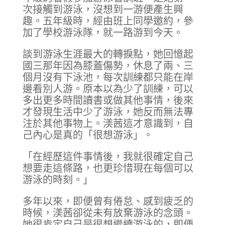
次接觸到游泳，沒想到一游便產生興
趣。五年級時，經由班上同學邀約，參
加了學校游泳隊，就一路游到今天。
談到游泳生涯最大的轉捩點，她回憶起
國三那年因為膝蓋傷勢，休息了兩、三
個月沒有下泳池，每次訓練都只能在岸
邊看別人游。原本以為少了訓練，可以
多出更多時間讀書或做其他事情，後來
才發現生活中少了游泳，她反而無法專
注於其他事物上。渼茜這才意識到，自
己內心是真的「很想游泳」。
「在經歷這件事情後，我就很確定自己
想要走這條路，也更珍惜現在每個可以
游泳的時刻。」
多年以來，即便曾有倦怠、感到疲乏的
時候，渼茜卻從未有放棄游泳的念頭。
她很肯定自己是很想繼續游泳的，即便