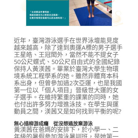
近年，臺灣游泳選手在世界泳壇能見度
越來越高，除了達到奧運A標的男子選手
王星皓、王冠閎外，當然不能不提女子
50公尺蝶式、50公尺自由式的全國紀錄
保持人黃渼茜。畢業於臺灣大學生物環
境系統工程學系的她。雖然非體育本科
系出身，但曾參加過2次亞運，也是我國
第一位以「個人項目」晉級世大運的女
子選手。在維持繁重的課業的同時，她
也付出許多努力增進泳技。在學生與運
動員之間，渼茜又是如何找到平衡的呢?
無心插柳游成癮 從沒想過放棄游泳
黃渼茜在爸媽的安排下，於小學一、二
年級的暑假參加游泳暑訓班，是她第一