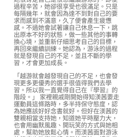
過程辛苦，她卻很享受也很滿足。只是
每隔幾年，就會因為達不到對自己的要
求而感到不滿意，久了便會產生疲憊
感。不過她會試著讓自己休息一下，跳
出原本不好的狀態，做一些其他的事轉
換心境，並重新仔細思考自己的目標，
再回來繼續訓練。她認為，游泳的過程
就是發現自己的不足，並且不斷的學
習，才會更加成長。
「越游就會越發現自己的不足，也會發
現更多更優秀的選手很值得我們去學
習。所以我一直覺得自己在『學習』的
階段。」 家裡親戚剛開始得知渼茜要走
運動員這條路時，多半持保守態度，認
為她應該好好念書就好。但好在渼茜的
雙親相當支持她，知道她平時壓力大，
也會用幽默風趣、開玩笑的方式與她相
處，幫助她放鬆心情。而渼茜面對游泳