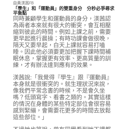
自黃渼茜FB
「學生」和「運動員」的雙重身分 分秒必爭尋求
平衡點
同時兼顧學生和運動員的身分，渼茜認
為兩者本來就有很大的衝突，會互相壓
縮到彼此的時間。例如上課之前，需要
更早起進行晨操；有時功課會做很晚，
隔天又要早起，白天上課就容易打嗑
睡。因此他必須要更加把握下課時間補
眠休息，掌握更有效率、更高質量的訓
練，才有辦法達到應有的效果。
渼茜說:「我覺得『學生』跟『運動員』
本身就是很衝突的。就生理狀況來說，
像我們平常念書的時候，不是會久坐
嗎？低頭寫字、看書之類的。其實這樣
的情況在身體的某些特定部位會很容易
感到緊繃，會需要花更多的時間去放鬆
這些部位。」