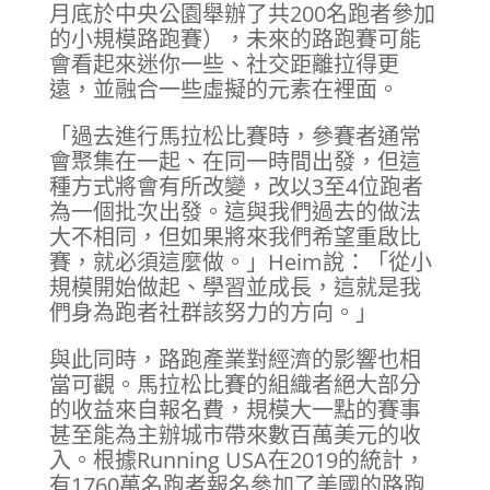
月底於中央公園舉辦了共200名跑者參加
的小規模路跑賽），未來的路跑賽可能
會看起來迷你一些、社交距離拉得更
遠，並融合一些虛擬的元素在裡面。
「過去進行馬拉松比賽時，參賽者通常
會聚集在一起、在同一時間出發，但這
種方式將會有所改變，改以3至4位跑者
為一個批次出發。這與我們過去的做法
大不相同，但如果將來我們希望重啟比
賽，就必須這麼做。」Heim說：「從小
規模開始做起、學習並成長，這就是我
們身為跑者社群該努力的方向。」
與此同時，路跑產業對經濟的影響也相
當可觀。馬拉松比賽的組織者絕大部分
的收益來自報名費，規模大一點的賽事
甚至能為主辦城市帶來數百萬美元的收
入。根據Running USA在2019的統計，
有1760萬名跑者報名參加了美國的路跑