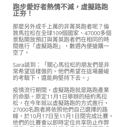
跑步愛好者熱情不減，虛擬路跑
正夯！
那麼另外成千上萬的非菁英跑者呢？倫
敦馬拉松在全球109個國家、47000多個
景點開放預訂與菁英跑者們在相同的時
間進行「虛擬路跑」，數週內便搶購一
空了。
Sara談到：「關心馬拉松的朋友們是非
常希望這樣做的。他們希望在這場嚴峻
的考驗下，還能夠堅持下去。」
疫情流行期間，虛擬路跑就是路跑產業
的命脈。原定11月1日舉辦的紐約馬拉
松，在今年就以虛擬路跑的方式進行，
27000名跑者將依照他們自己選擇的路
線，於10月17日至11月1日間完成比賽。
他們的比賽會以即時定位共享防止作弊