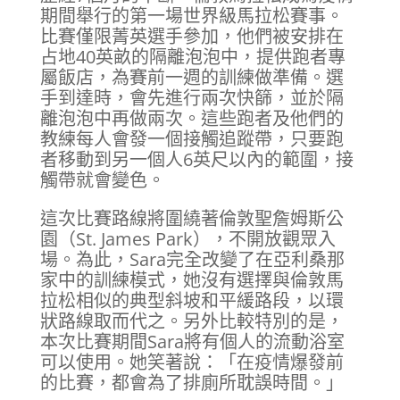
期間舉行的第一場世界級馬拉松賽事。
比賽僅限菁英選手參加，他們被安排在
占地40英畝的隔離泡泡中，提供跑者專
屬飯店，為賽前一週的訓練做準備。選
手到達時，會先進行兩次快篩，並於隔
離泡泡中再做兩次。這些跑者及他們的
教練每人會發一個接觸追蹤帶，只要跑
者移動到另一個人6英尺以內的範圍，接
觸帶就會變色。
這次比賽路線將圍繞著倫敦聖詹姆斯公
園（St. James Park），不開放觀眾入
場。為此，Sara完全改變了在亞利桑那
家中的訓練模式，她沒有選擇與倫敦馬
拉松相似的典型斜坡和平緩路段，以環
狀路線取而代之。另外比較特別的是，
本次比賽期間Sara將有個人的流動浴室
可以使用。她笑著說：「在疫情爆發前
的比賽，都會為了排廁所耽誤時間。」