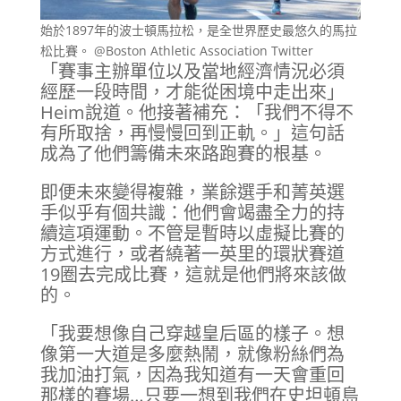
始於1897年的波士頓馬拉松，是全世界歷史最悠久的馬拉
松比賽。 @Boston Athletic Association Twitter
「賽事主辦單位以及當地經濟情況必須
經歷一段時間，才能從困境中走出來」
Heim說道。他接著補充：「我們不得不
有所取捨，再慢慢回到正軌。」這句話
成為了他們籌備未來路跑賽的根基。
即便未來變得複雜，業餘選手和菁英選
手似乎有個共識：他們會竭盡全力的持
續這項運動。不管是暫時以虛擬比賽的
方式進行，或者繞著一英里的環狀賽道
19圈去完成比賽，這就是他們將來該做
的。
「我要想像自己穿越皇后區的樣子。想
像第一大道是多麼熱鬧，就像粉絲們為
我加油打氣，因為我知道有一天會重回
那樣的賽場…只要一想到我們在史坦頓島