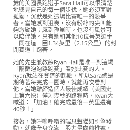
歲的美國長跑選手Sara Hall可以很清楚
地聽見自己的每一個步伐。她必須面對
孤獨，沉默是她這場比賽唯一的競爭
者。當她感到沮喪，沒有粉絲的尖叫能
夠激勵她；感到孤單時，也沒有風景可
以陪伴她。只有她和其他10位菁英選手
一同在這一圈1.34英里（2.15公里）的封
閉賽道上跑著。
她的先生兼教練Ryan Hall是唯一到這場
「隔離泡泡路跑賽」看她比賽的人。
Ryan就站在賽道的起點，所以Sara總是
期待著每完成一圈時，就能再次看到
他。當她離締造個人最佳成績（美國史
上第六快）僅剩幾秒的路程時，Ryan大
喊道：「加油！離完成最後一英里還有
40秒！」
接著，她呼嚕呼嚕的喘息聲猶如引擎發
動，就像全身充滿一股力量向前推進，