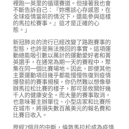
裡跑一英里的循環賽道。但接著我也會
不斷告訴自己：『妳應該心存感恩，在
全球疫情當前的情況下，還能參與這樣
的馬拉松賽事。』這才是正確的心
態。」
新冠肺炎的流行已經改變了路跑賽事的
型態，也許是無法挽回的事實。這項運
動總能吸引數以萬計的運動愛好者和菁
英選手，在通常為期一天的賽程中，聚
集在同一個比賽場地。因此，即便其他
主要運動項目幾乎都能慢慢恢復到疫情
爆發前的賽事規模，你仍然難以想像舉
辦馬拉松比賽的樣子，那可是攸關好幾
千人的健康安全。而大量的賽事取消，
也意味著主辦單位、小型店家和比賽所
在城市，將損失數百萬美元的報名費和
比賽日收入。
歷經7個月的中斷，倫敦馬拉松成為疫情