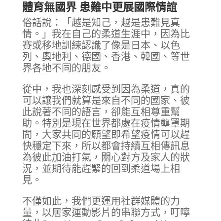
體育無國界 患難中更展國際情誼
俗話說：「越是知己，越是患難見真
情。」我在自己的柔道生涯中，因為比
賽或移地訓練認識了像是日本、以色
列、奧地利、德國、香港、韓國、等世
界各地不同的朋友。
從中，我也深刻感受到因為柔道，真的
可以讓我們就算是來自不同的國家、彼
此說著不同的語言，卻能互相尊重幫
助。特別是現在世界都處在疫情壟罩期
間，大家共同的願望即希望疫情可以趕
快穩定下來，所以都會持續互相傳訊息
為彼此加油打氣，關心對方及家人的狀
況，並期待能趕緊的回到柔道場上相
見。
不僅如此，我們更運用社群媒體的力
量，以居家運動影片的串聯方式，叮嚀