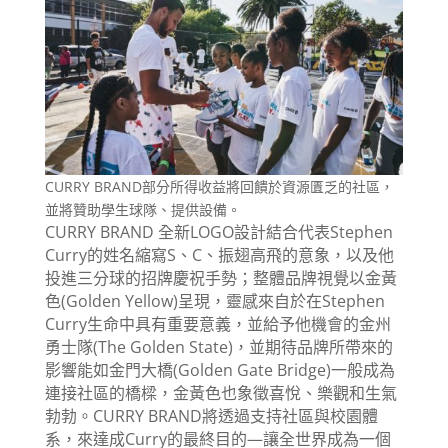
CURRY BRAND部分所得收益將回饋於資源匱乏的社區，
並將贊助學生球隊、提供設備。
CURRY BRAND 全新LOGO設計結合代表Stephen
Curry的姓名縮寫S、C、振翅高飛的意象，以及他
投進三分球的招牌慶祝手勢；整體品牌視覺以金黃
色(Golden Yellow)呈現，靈感來自於在Stephen
Curry生命中具有重要意義，並給予他機會的金州
勇士隊(The Golden State)，並期待品牌所帶來的
影響能如金門大橋(Golden Gate Bridge)一般成為
連接社區的橋樑，金黃色也象徵喜悅、樂觀和生氣
勃勃。CURRY BRAND將透過支持社區與校園體
系，來達成Curry的最終目的—讓全世界成為一個